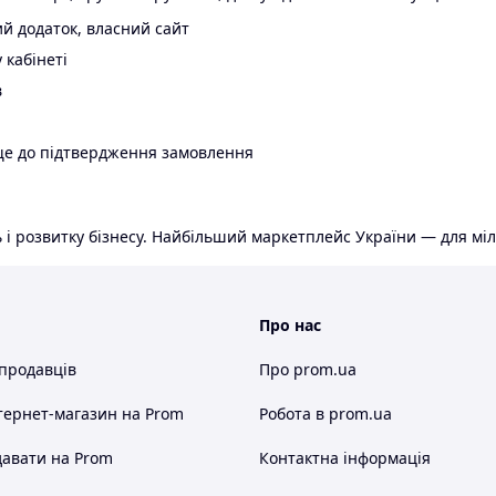
й додаток, власний сайт
 кабінеті
в
ще до підтвердження замовлення
 і розвитку бізнесу. Найбільший маркетплейс України — для міл
Про нас
 продавців
Про prom.ua
тернет-магазин
на Prom
Робота в prom.ua
авати на Prom
Контактна інформація