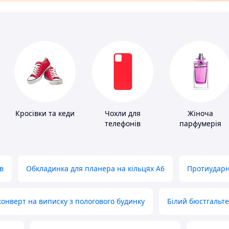
Кросівки та кеди
Чохли для
Жіноча
телефонів
парфумерія
в
Обкладинка для планера на кільцях А6
Протиударн
нверт на виписку з пологового будинку
Білий бюстгальт