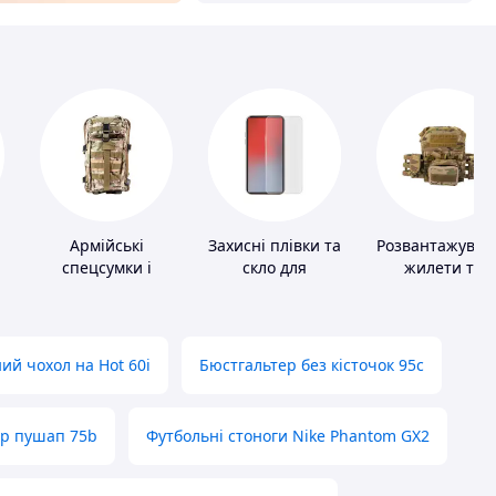
Армійські
Захисні плівки та
Розвантажувал
спецсумки і
скло для
жилети та
рюкзаки
портативних
плитоноски бе
пристроїв
плит
ий чохол на Hot 60i
Бюстгальтер без кісточок 95с
ер пушап 75b
Футбольні стоноги Nike Phantom GX2