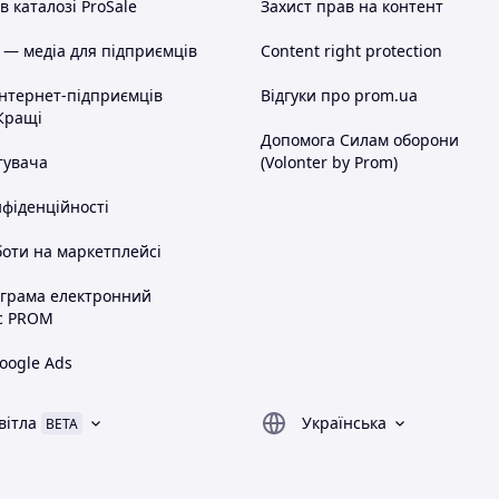
 каталозі ProSale
Захист прав на контент
 — медіа для підприємців
Content right protection
інтернет-підприємців
Відгуки про prom.ua
Кращі
Допомога Силам оборони
тувача
(Volonter by Prom)
нфіденційності
оти на маркетплейсі
ограма електронний
с PROM
oogle Ads
вітла
Українська
BETA