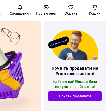
т
Сповіщення
Порівняння
Обране
Кошик
О! Є замовлення
Почніть продавати на
Prom
вже сьогодні
На
Prom
найбільша база
покупців
з рейтингом
!
Почати продавати