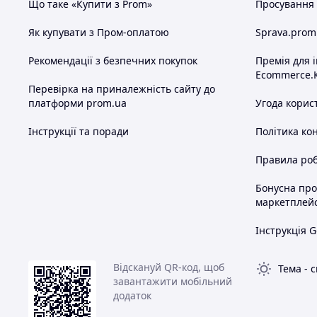
Що таке «Купити з Prom»
Просування в
Як купувати з Пром-оплатою
Sprava.prom
Рекомендації з безпечних покупок
Премія для 
Ecommerce.
Перевірка на приналежність сайту до
платформи prom.ua
Угода корис
Інструкції та поради
Політика ко
Правила роб
Бонусна пр
маркетплей
Інструкція G
Відскануй QR-код, щоб
Тема
-
с
завантажити мобільний
додаток