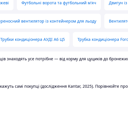
ожеві
Футбольні ворота та футбольний м'яч
Двигун із
реносний вентилятор із контейнером для льоду
Вентилят
Трубки кондиціонера АУДІ А6 Ц5
Трубка кондиціонера Ford
в знаходять усе потрібне — від корму для цуциків до бронежилет
ажуть самі покупці (дослідження Kantar, 2025). Порівнюйте пропо