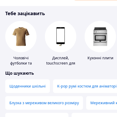
Матеріали для ремонту
Тебе зацікавить
Спорт і відпочинок
Чоловічі
Дисплей,
Кухонні плити
футболки та
touchscreen для
майки
телефонів
Що шукають
Щоденники шкільні
K-pop румі костюм для аніматорі
Блузка з мереживом великого розміру
Мереживний ко