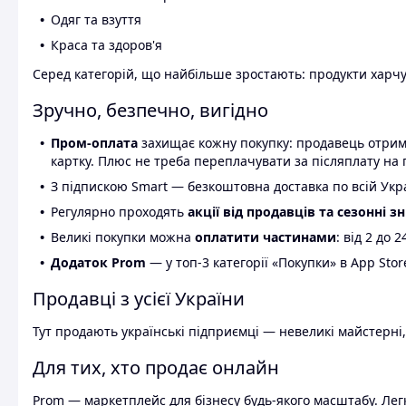
Одяг та взуття
Краса та здоров'я
Серед категорій, що найбільше зростають: продукти харчув
Зручно, безпечно, вигідно
Пром-оплата
захищає кожну покупку: продавець отриму
картку. Плюс не треба переплачувати за післяплату на 
З підпискою Smart — безкоштовна доставка по всій Украї
Регулярно проходять
акції від продавців та сезонні з
Великі покупки можна
оплатити частинами
: від 2 до 
Додаток Prom
— у топ-3 категорії «Покупки» в App Stor
Продавці з усієї України
Тут продають українські підприємці — невеликі майстерні,
Для тих, хто продає онлайн
Prom — маркетплейс для бізнесу будь-якого масштабу. Легк