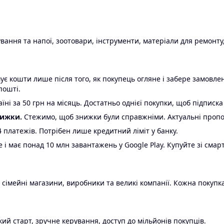
ання та напої, зоотовари, інструменти, матеріали для ремонту,
є кошти лише після того, як покупець огляне і забере замовл
пошті.
ні за 50 грн на місяць. Достатньо однієї покупки, щоб підписка
нижки.
Стежимо, щоб знижки були справжніми. Актуальні пропози
24 платежів. Потрібен лише кредитний ліміт у банку.
e і має понад 10 млн завантажень у Google Play. Купуйте зі смар
 сімейні магазини, виробники та великі компанії. Кожна покупка
ий старт, зручне керування, доступ до мільйонів покупців.