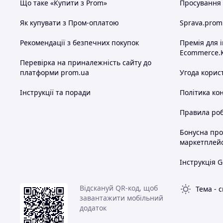
Що таке «Купити з Prom»
Просування в
Як купувати з Пром-оплатою
Sprava.prom
Рекомендації з безпечних покупок
Премія для 
Ecommerce.
Перевірка на приналежність сайту до
платформи prom.ua
Угода корис
Інструкції та поради
Політика ко
Правила роб
Бонусна пр
маркетплей
Інструкція G
Відскануй QR-код, щоб
Тема
-
с
завантажити мобільний
додаток