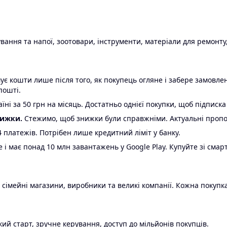
ання та напої, зоотовари, інструменти, матеріали для ремонту,
є кошти лише після того, як покупець огляне і забере замовл
пошті.
ні за 50 грн на місяць. Достатньо однієї покупки, щоб підписка
нижки.
Стежимо, щоб знижки були справжніми. Актуальні пропози
24 платежів. Потрібен лише кредитний ліміт у банку.
e і має понад 10 млн завантажень у Google Play. Купуйте зі смар
 сімейні магазини, виробники та великі компанії. Кожна покупка
ий старт, зручне керування, доступ до мільйонів покупців.