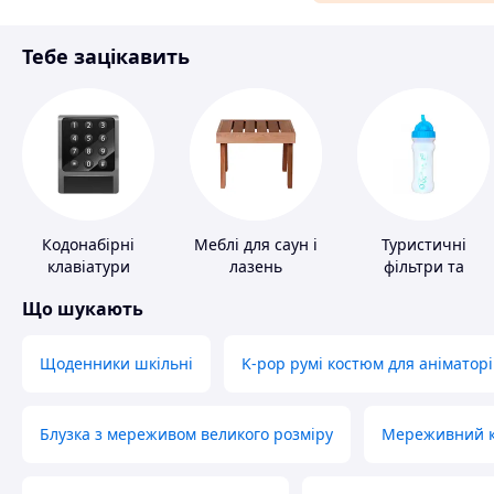
Матеріали для ремонту
Тебе зацікавить
Спорт і відпочинок
Кодонабірні
Меблі для саун і
Туристичні
клавіатури
лазень
фільтри та
пігулки для
Що шукають
питної води
Щоденники шкільні
K-pop румі костюм для аніматорі
Блузка з мереживом великого розміру
Мереживний ко