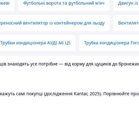
ожеві
Футбольні ворота та футбольний м'яч
Двигун із
реносний вентилятор із контейнером для льоду
Вентилят
Трубки кондиціонера АУДІ А6 Ц5
Трубка кондиціонера Ford
в знаходять усе потрібне — від корму для цуциків до бронежилет
ажуть самі покупці (дослідження Kantar, 2025). Порівнюйте пропо