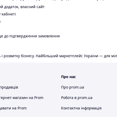
й додаток, власний сайт
 кабінеті
в
ще до підтвердження замовлення
 і розвитку бізнесу. Найбільший маркетплейс України — для міл
Про нас
 продавців
Про prom.ua
тернет-магазин
на Prom
Робота в prom.ua
авати на Prom
Контактна інформація