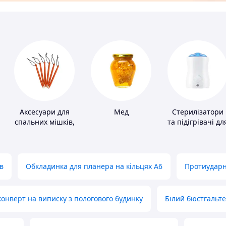
Аксесуари для
Мед
Стерилізатори
спальних мішків,
та підігрівачі дл
карематів та
дитячого
наметів
харчування
в
Обкладинка для планера на кільцях А6
Протиударн
нверт на виписку з пологового будинку
Білий бюстгальт