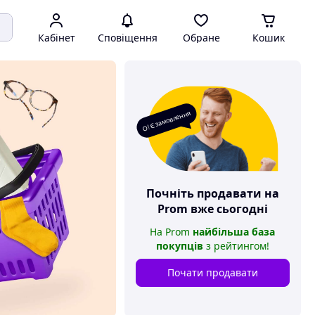
Кабінет
Сповіщення
Обране
Кошик
О! Є замовлення
Почніть продавати на
Prom
вже сьогодні
На
Prom
найбільша база
покупців
з рейтингом
!
Почати продавати