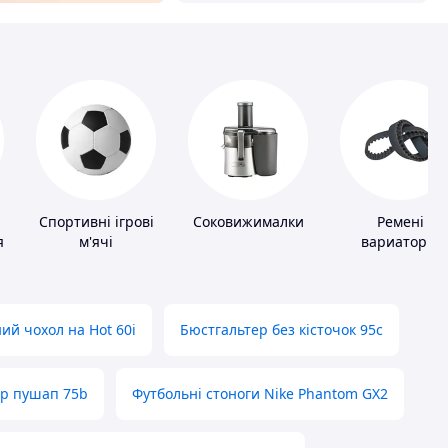
Спортивні ігрові
Соковижималки
Ремені
я
м'ячі
вариаторні
ий чохол на Hot 60i
Бюстгальтер без кісточок 95с
ер пушап 75b
Футбольні стоноги Nike Phantom GX2