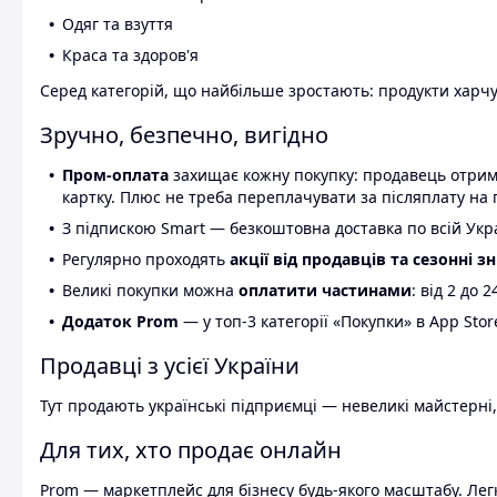
Одяг та взуття
Краса та здоров'я
Серед категорій, що найбільше зростають: продукти харчув
Зручно, безпечно, вигідно
Пром-оплата
захищає кожну покупку: продавець отриму
картку. Плюс не треба переплачувати за післяплату на 
З підпискою Smart — безкоштовна доставка по всій Украї
Регулярно проходять
акції від продавців та сезонні з
Великі покупки можна
оплатити частинами
: від 2 до 
Додаток Prom
— у топ-3 категорії «Покупки» в App Stor
Продавці з усієї України
Тут продають українські підприємці — невеликі майстерні,
Для тих, хто продає онлайн
Prom — маркетплейс для бізнесу будь-якого масштабу. Легк