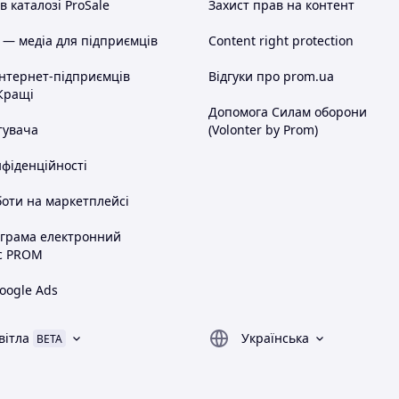
 каталозі ProSale
Захист прав на контент
 — медіа для підприємців
Content right protection
інтернет-підприємців
Відгуки про prom.ua
Кращі
Допомога Силам оборони
тувача
(Volonter by Prom)
нфіденційності
оти на маркетплейсі
ограма електронний
с PROM
oogle Ads
вітла
Українська
BETA