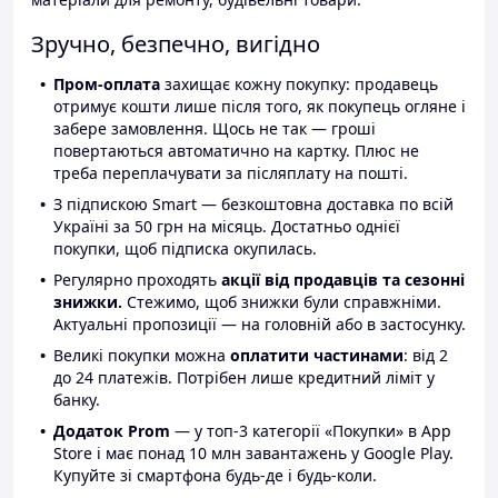
Зручно, безпечно, вигідно
Пром-оплата
захищає кожну покупку: продавець
отримує кошти лише після того, як покупець огляне і
забере замовлення. Щось не так — гроші
повертаються автоматично на картку. Плюс не
треба переплачувати за післяплату на пошті.
З підпискою Smart — безкоштовна доставка по всій
Україні за 50 грн на місяць. Достатньо однієї
покупки, щоб підписка окупилась.
Регулярно проходять
акції від продавців та сезонні
знижки.
Стежимо, щоб знижки були справжніми.
Актуальні пропозиції — на головній або в застосунку.
Великі покупки можна
оплатити частинами
: від 2
до 24 платежів. Потрібен лише кредитний ліміт у
банку.
Додаток Prom
— у топ-3 категорії «Покупки» в App
Store і має понад 10 млн завантажень у Google Play.
Купуйте зі смартфона будь-де і будь-коли.