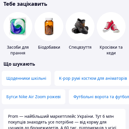
Тебе зацікавить
Засоби для
Біодобавки
Спецвзуття
Кросівки та
прання
кеди
Що шукають
Щоденники шкільні
K-pop румі костюм для аніматорів
Бутси Nike Air Zoom рожеві
Футбольні ворота та футбо
Prom — найбільший маркетплейс України. Тут 6 млн
покупців знаходять усе потрібне — від корму для
цуциків до бронежилетів. А 60 тис. підприємців з усієї