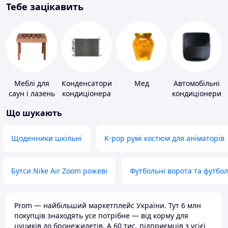
Тебе зацікавить
Меблі для
Конденсатори
Мед
Автомобільні
саун і лазень
кондиціонера
кондиціонери
Що шукають
Щоденники шкільні
K-pop румі костюм для аніматорів
Бутси Nike Air Zoom рожеві
Футбольні ворота та футбо
Prom — найбільший маркетплейс України. Тут 6 млн
покупців знаходять усе потрібне — від корму для
цуциків до бронежилетів. А 60 тис. підприємців з усієї