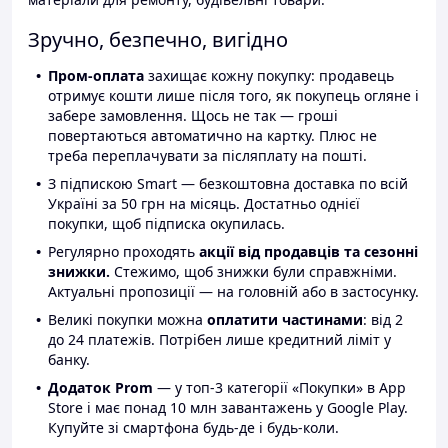
Зручно, безпечно, вигідно
Пром-оплата
захищає кожну покупку: продавець
отримує кошти лише після того, як покупець огляне і
забере замовлення. Щось не так — гроші
повертаються автоматично на картку. Плюс не
треба переплачувати за післяплату на пошті.
З підпискою Smart — безкоштовна доставка по всій
Україні за 50 грн на місяць. Достатньо однієї
покупки, щоб підписка окупилась.
Регулярно проходять
акції від продавців та сезонні
знижки.
Стежимо, щоб знижки були справжніми.
Актуальні пропозиції — на головній або в застосунку.
Великі покупки можна
оплатити частинами
: від 2
до 24 платежів. Потрібен лише кредитний ліміт у
банку.
Додаток Prom
— у топ-3 категорії «Покупки» в App
Store і має понад 10 млн завантажень у Google Play.
Купуйте зі смартфона будь-де і будь-коли.