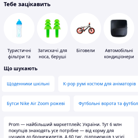
Тебе зацікавить
Туристичні
Затискачі для
Біговели
Автомобільні
фільтри та
носа, беруші
кондиціонери
пігулки для
для плавання
Що шукають
питної води
Щоденники шкільні
K-pop румі костюм для аніматорів
Бутси Nike Air Zoom рожеві
Футбольні ворота та футбо
Prom — найбільший маркетплейс України. Тут 6 млн
покупців знаходять усе потрібне — від корму для
цуциків до бронежилетів. А 60 тис. підприємців з усієї