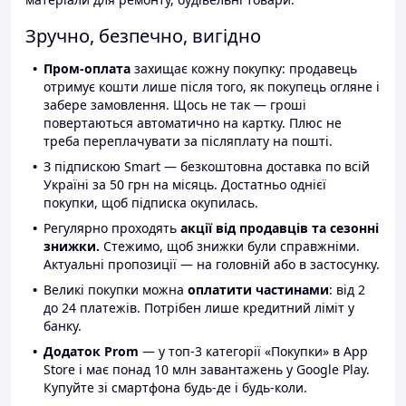
Зручно, безпечно, вигідно
Пром-оплата
захищає кожну покупку: продавець
отримує кошти лише після того, як покупець огляне і
забере замовлення. Щось не так — гроші
повертаються автоматично на картку. Плюс не
треба переплачувати за післяплату на пошті.
З підпискою Smart — безкоштовна доставка по всій
Україні за 50 грн на місяць. Достатньо однієї
покупки, щоб підписка окупилась.
Регулярно проходять
акції від продавців та сезонні
знижки.
Стежимо, щоб знижки були справжніми.
Актуальні пропозиції — на головній або в застосунку.
Великі покупки можна
оплатити частинами
: від 2
до 24 платежів. Потрібен лише кредитний ліміт у
банку.
Додаток Prom
— у топ-3 категорії «Покупки» в App
Store і має понад 10 млн завантажень у Google Play.
Купуйте зі смартфона будь-де і будь-коли.