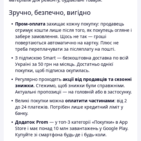
Зручно, безпечно, вигідно
Пром-оплата
захищає кожну покупку: продавець
отримує кошти лише після того, як покупець огляне і
забере замовлення. Щось не так — гроші
повертаються автоматично на картку. Плюс не
треба переплачувати за післяплату на пошті.
З підпискою Smart — безкоштовна доставка по всій
Україні за 50 грн на місяць. Достатньо однієї
покупки, щоб підписка окупилась.
Регулярно проходять
акції від продавців та сезонні
знижки.
Стежимо, щоб знижки були справжніми.
Актуальні пропозиції — на головній або в застосунку.
Великі покупки можна
оплатити частинами
: від 2
до 24 платежів. Потрібен лише кредитний ліміт у
банку.
Додаток Prom
— у топ-3 категорії «Покупки» в App
Store і має понад 10 млн завантажень у Google Play.
Купуйте зі смартфона будь-де і будь-коли.