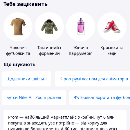
Тебе зацікавить
Чоловічі
Тактичний і
Жіноча
Кросівки та
футболки та
формений
парфумерія
кеди
майки
одяг
Що шукають
Щоденники шкільні
K-pop румі костюм для аніматорів
Бутси Nike Air Zoom рожеві
Футбольні ворота та футбо
Prom — найбільший маркетплейс України. Тут 6 млн
покупців знаходять усе потрібне — від корму для
цуциків до бронежилетів. А 60 тис. підприємців з усієї